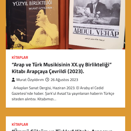
KITAPLAR
“Arap ve Türk Musikisinin XX.yy Birlikteliği”
Kitabı Arapçaya Çevrildi (2023).
Murat Özyıldırım
26 Ağustos 2023
Arkaplan Sanat Dergisi, Haziran 2023. El Araby el Cedid
Gazetesi’nde haber. Şark’ul Avsat’ta yayınlanan haberin Türkçe
siteden alıntısı. Kitabımızı…
KITAPLAR