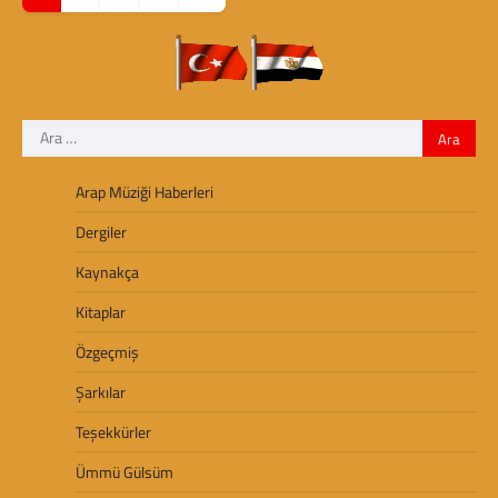
a
z
ı
g
Arama:
e
z
Arap Müziği Haberleri
i
Dergiler
n
Kaynakça
m
Kitaplar
e
Özgeçmiş
s
Şarkılar
i
Teşekkürler
Ümmü Gülsüm