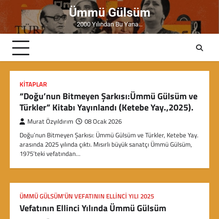
Skip
Ümmü Gülsüm
to
2000 Yılından Bu Yana…
content
KITAPLAR
“Doğu’nun Bitmeyen Şarkısı:Ümmü Gülsüm ve
Türkler” Kitabı Yayınlandı (Ketebe Yay.,2025).
Murat Özyıldırım
08 Ocak 2026
Doğu’nun Bitmeyen Şarkısı: Ümmü Gülsüm ve Türkler, Ketebe Yay.
arasında 2025 yılında çıktı. Mısırlı büyük sanatçı Ümmü Gülsüm,
1975’teki vefatından…
ÜMMÜ GÜLSÜM'ÜN VEFATININ ELLINCI YILI 2025
Vefatının Ellinci Yılında Ümmü Gülsüm