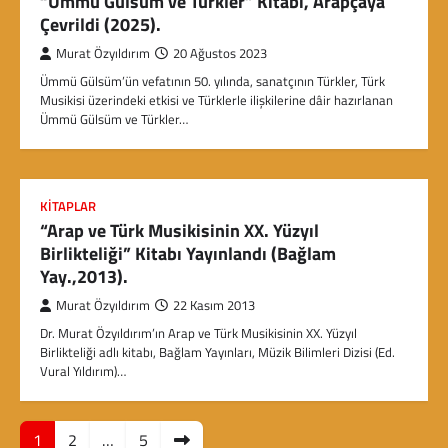
“Ümmü Gülsüm ve Türkler” Kitabı, Arapçaya
Çevrildi (2025).
Murat Özyıldırım
20 Ağustos 2023
Ümmü Gülsüm’ün vefatının 50. yılında, sanatçının Türkler, Türk
Musikisi üzerindeki etkisi ve Türklerle ilişkilerine dâir hazırlanan
Ümmü Gülsüm ve Türkler…
KITAPLAR
“Arap ve Türk Musikisinin XX. Yüzyıl
Birlikteliği” Kitabı Yayınlandı (Bağlam
Yay.,2013).
Murat Özyıldırım
22 Kasım 2013
Dr. Murat Özyıldırım’ın Arap ve Türk Musikisinin XX. Yüzyıl
Birlikteliği adlı kitabı, Bağlam Yayınları, Müzik Bilimleri Dizisi (Ed.
Vural Yıldırım)…
Y
1
2
…
5