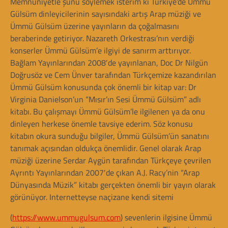
Memnuniyetle şunu söylemek isterim ki Türkiye’de Ümmü
Gülsüm dinleyicilerinin sayısındaki artış Arap müziği ve
Ümmü Gülsüm üzerine yayınların da çoğalmasını
beraberinde getiriyor. Nazareth Orkestrası’nın verdiği
konserler Ümmü Gülsüm’e ilgiyi de sanırm arttırıyor.
Bağlam Yayınlarından 2008′de yayınlanan, Doc Dr Nilgün
Doğrusöz ve Cem Ünver tarafından Türkçemize kazandırılan
Ümmü Gülsüm konusunda çok önemli bir kitap var: Dr
Virginia Danielson’un “Mısır’ın Sesi Ümmü Gülsüm” adlı
kitabı. Bu çalışmayı Ümmü Gülsüm’le ilgilenen ya da onu
dinleyen herkese önemle tavsiye ederim. Söz konusu
kitabın okura sunduğu bilgiler, Ümmü Gülsüm’ün sanatını
tanımak açısından oldukça önemlidir. Genel olarak Arap
müziği üzerine Serdar Aygün tarafından Türkçeye çevrilen
Ayrıntı Yayınlarından 2007′de çıkan A.J. Racy’nin “Arap
Dünyasında Müzik” kitabı gerçekten önemli bir yayın olarak
görünüyor. Internetteyse naçizane kendi sitemi
(
https://www.ummugulsum.com
) sevenlerin ilgisine Ümmü