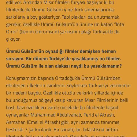
ediliyor. Ardından Mısır filmleri furyası başlıyor ki bu
filmlerde de Ümmü Gülsüm yine Türk sinemalarında
şarkılarıyla boy gösteriyor. Tabi plakları da unutmamak
gerekir, özellikle Ümmü Gülsüm’ün ününe ün katan “Inta
Omri” (benim ömrümsün) şarkısının plağı Türkiye’de de
çıkıyor.
Ümmü Gülsüm’ün oynadığı filmler demişken hemen
sorayım. Bir dönem Türkiye’de yasaklanmış bu filmler.
Ümmü Gülsüm ile olan alakası neydi bu yasaklamanın?
Konuşmamızın başında Ortadoğu’da Ümmü Gülsüm’den
etkilenen ülkelerin isimlerini söylerken Türkiye’yi vermemin
bir nedeni buydu. Özellikle otuzlu ve kırklı yıllarda içinde
bulunduğumuz bölgeyi kasıp kavuran Mısır Filmlerinin belli
başlı bazı özellikleri vardı; öncelikle bu filmlerde başrol
oynayanlar Muhammed Abdulvahab, Ferid el Atrash,
Asmahan (Emel el Atrash) gibi, aynı zamanda tanınmış
bestekâr / şarkıcılardı. Bu sanatçılar, bilaistisna bütün
filmlerde bol şarkı okuyorlardı. Ortadoğu piyasasına savaş