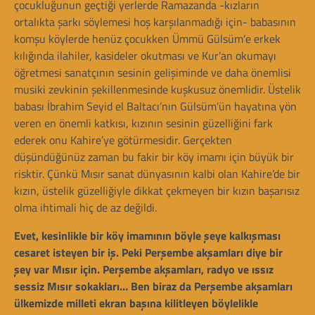
çocukluğunun geçtiği yerlerde Ramazanda -kızların
ortalıkta şarkı söylemesi hoş karşılanmadığı için- babasının
komşu köylerde henüz çocukken Ümmü Gülsüm’e erkek
kılığında ilahiler, kasideler okutması ve Kur’an okumayı
öğretmesi sanatçının sesinin gelişiminde ve daha önemlisi
musiki zevkinin şekillenmesinde kuşkusuz önemlidir. Üstelik
babası İbrahim Seyid el Baltacı’nın Gülsüm’ün hayatına yön
veren en önemli katkısı, kızının sesinin güzelliğini fark
ederek onu Kahire’ye götürmesidir. Gerçekten
düşündüğünüz zaman bu fakir bir köy imamı için büyük bir
risktir. Çünkü Mısır sanat dünyasının kalbi olan Kahire’de bir
kızın, üstelik güzelliğiyle dikkat çekmeyen bir kızın başarısız
olma ihtimali hiç de az değildi.
Evet, kesinlikle bir köy imamının böyle şeye kalkışması
cesaret isteyen bir iş. Peki Perşembe akşamları diye bir
şey var Mısır için. Perşembe akşamları, radyo ve ıssız
sessiz Mısır sokakları… Ben biraz da Perşembe akşamları
ülkemizde milleti ekran başına kilitleyen böylelikle