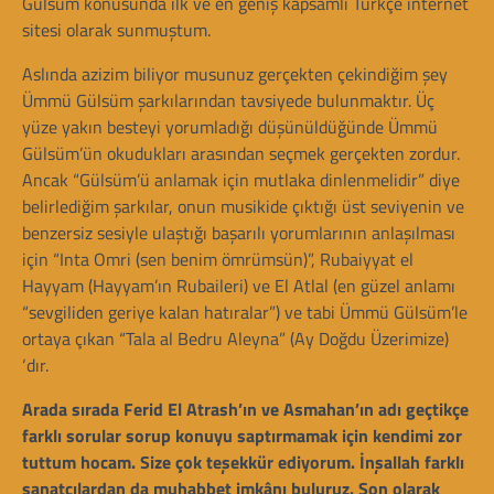
Gülsüm konusunda ilk ve en geniş kapsamlı Türkçe internet
sitesi olarak sunmuştum.
Aslında azizim biliyor musunuz gerçekten çekindiğim şey
Ümmü Gülsüm şarkılarından tavsiyede bulunmaktır. Üç
yüze yakın besteyi yorumladığı düşünüldüğünde Ümmü
Gülsüm’ün okudukları arasından seçmek gerçekten zordur.
Ancak “Gülsüm’ü anlamak için mutlaka dinlenmelidir” diye
belirlediğim şarkılar, onun musikide çıktığı üst seviyenin ve
benzersiz sesiyle ulaştığı başarılı yorumlarının anlaşılması
için “Inta Omri (sen benim ömrümsün)”, Rubaiyyat el
Hayyam (Hayyam’ın Rubaileri) ve El Atlal (en güzel anlamı
“sevgiliden geriye kalan hatıralar”) ve tabi Ümmü Gülsüm’le
ortaya çıkan “Tala al Bedru Aleyna” (Ay Doğdu Üzerimize)
‘dır.
Arada sırada Ferid El Atrash’ın ve Asmahan’ın adı geçtikçe
farklı sorular sorup konuyu saptırmamak için kendimi zor
tuttum hocam. Size çok teşekkür ediyorum. İnşallah farklı
sanatçılardan da muhabbet imkânı buluruz. Son olarak