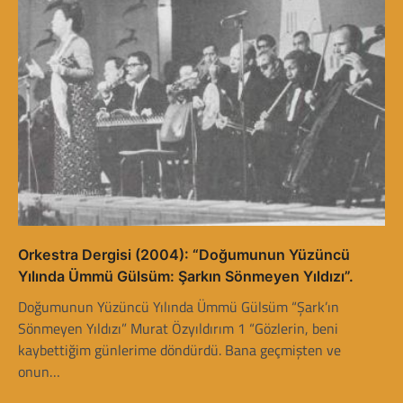
Orkestra Dergisi (2004): “Doğumunun Yüzüncü
Yılında Ümmü Gülsüm: Şarkın Sönmeyen Yıldızı”.
Doğumunun Yüzüncü Yılında Ümmü Gülsüm “Şark’ın
Sönmeyen Yıldızı” Murat Özyıldırım 1 “Gözlerin, beni
kaybettiğim günlerime döndürdü. Bana geçmişten ve
onun…