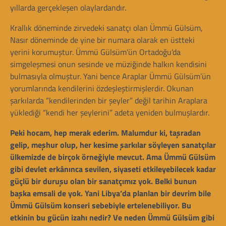
yıllarda gerçekleşen olaylardandır.
Krallık döneminde zirvedeki sanatçı olan Ümmü Gülsüm,
Nasır döneminde de yine bir numara olarak en üstteki
yerini korumuştur. Ümmü Gülsüm’ün Ortadoğu’da
simgeleşmesi onun sesinde ve müziğinde halkın kendisini
bulmasıyla olmuştur. Yani bence Araplar Ümmü Gülsüm’ün
yorumlarında kendilerini özdeşleştirmişlerdir. Okunan
şarkılarda “kendilerinden bir şeyler” değil tarihin Araplara
yüklediği “kendi her şeylerini” adeta yeniden bulmuşlardır.
Peki hocam, hep merak ederim. Malumdur ki, taşradan
gelip, meşhur olup, her kesime şarkılar söyleyen sanatçılar
ülkemizde de birçok örneğiyle mevcut. Ama Ümmü Gülsüm
gibi devlet erkânınca sevilen, siyaseti etkileyebilecek kadar
güçlü bir duruşu olan bir sanatçımız yok. Belki bunun
başka emsali de yok. Yani Libya’da planlan bir devrim bile
Ümmü Gülsüm konseri sebebiyle ertelenebiliyor. Bu
etkinin bu gücün izahı nedir? Ve neden Ümmü Gülsüm gibi