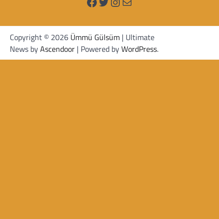
Facebook
Twitter
Instagram
Mail
Copyright © 2026
Ümmü Gülsüm
| Ultimate
News by
Ascendoor
| Powered by
WordPress
.