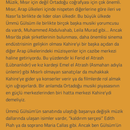
Müzik, Mısır için değil Ortadoğu coğrafyası için çok önemli.
Mısır, Arap ülkeleri içinde nispeten diğerlerine göre ileri ve
Nasır’la birlikte de lider olan ülkedir. Bu büyük ülkede
Ümmü Gülsüm ile birlikte birçok başka musiki yorumcusu
da vardı, Muhammed Abdulvahab, Leila Murad gibi… Ancak
Mısır’da plak şirketlerinin bulunması, daha önemlisi sinema
endüstrisinin gelişkin olması Kahire’yi bir başka açıdan da
diğer Arap ülkelerindeki müzisyenler için cazibe merkezi
haline getiriyordu. Bu yüzdendir ki Ferid el Atrash
(Lübnanlıdır) ve kız kardeşi Emel el Atrash (Asmahan adıyla
ünlenir) gibi Mısırlı olmayan sanatçılar da muhakkak
Kahire’ye gider ya konserler verir ya da filmlerde rol almak
için uğraşırlardı. Bir anlamda Ortadoğu musiki piyasasının
en güçlü merkezlerinden biri hatta merkezi Kahire’ydi
demeliyiz.
Ümmü Gülsüm’ün sanatında ulaştığı başarıya değişik müzik
dallarında ulaşan isimler vardır, “kaldırım serçesi” Edith
Piah ya da soprano Maria Callas gibi. Ancak ben Gülsüm’ün