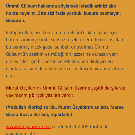
Ümmü Gülsüm hakkında söylemek istediklerinizi alıp
nokta koyalım. Zira sizi fazla yorduk, kusura bakmayın.
Buyurun.
Estağfirullah, asıl ben Ümmü Gülsüm’e olan ilginiz için
bütün samimiyetimle sonsuz teşekkürler ederim. İnşallah
bu benim için çok güzel sohbet, unutulmaz Ümmü
Gülsüm’ün sesinin ve müziğinin lezzetine varacak yeni
dinleyiciler için bir vesile ve eskiden beri dinleyicileri
olanlara da yeniden dinlemeleri için küçük bir anımsatma
olur.
Murat Özyıldırım, Ümmü Gülsüm üzerine çeşitli dergilerde
yayınlanmış birçok yazıları vardır.
(Abdullah Kibritçi sordu, Murat Özyıldırım anlattı, Merve
Büşra Bozcu derledi, toparladı.)
www.dunyabizim.com
da 24 Şubat 2009 tarihinde
yayınlanmıştır…