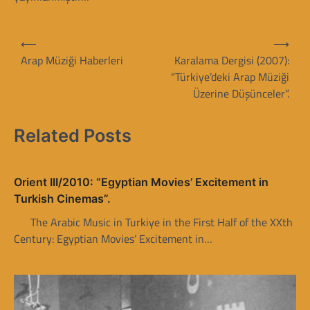
Y
⟵
⟶
a
Arap Müziği Haberleri
Karalama Dergisi (2007):
“Türkiye’deki Arap Müziği
z
Üzerine Düşünceler”.
ı
g
Related Posts
e
z
Orient III/2010: “Egyptian Movies’ Excitement in
i
Turkish Cinemas”.
n
The Arabic Music in Turkiye in the First Half of the XXth
m
Century: Egyptian Movies’ Excitement in…
e
s
i