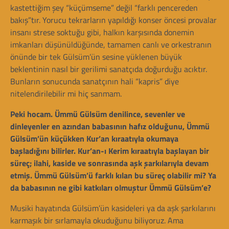
kastettiğim şey “küçümseme” değil “farklı pencereden
bakış”tır. Yorucu tekrarların yapıldığı konser öncesi provalar
insanı strese soktuğu gibi, halkın karşısında donemin
imkanları düşünüldüğünde, tamamen canlı ve orkestranın
önünde bir tek Gülsüm’ün sesine yüklenen büyük
beklentinin nasıl bir gerilimi sanatçıda doğurduğu acıktır.
Bunların sonucunda sanatçının hali “kapris” diye
nitelendirilebilir mi hiç sanmam.
Peki hocam. Ümmü Gülsüm denilince, sevenler ve
dinleyenler en azından babasının hafız olduğunu, Ümmü
Gülsüm’ün küçükken Kur’an kıraatıyla okumaya
başladığını bilirler. Kur’an-ı Kerim
kıraatıyla başlayan bir
süreç; ilahi, kaside ve sonrasında aşk şarkılarıyla devam
etmiş. Ümmü Gülsüm’ü farklı kılan bu süreç olabilir mi? Ya
da babasının ne gibi katkıları olmuştur Ümmü Gülsüm’e?
Musiki hayatında Gülsüm’ün kasideleri ya da aşk şarkılarını
karmaşık bir sırlamayla okuduğunu biliyoruz. Ama