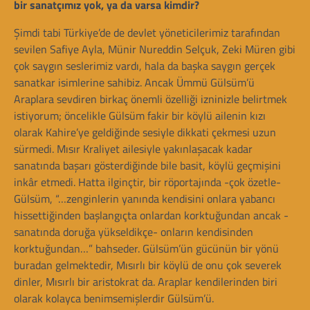
bir sanatçımız yok, ya da varsa kimdir?
Şimdi tabi Türkiye’de de devlet yöneticilerimiz tarafından
sevilen Safiye Ayla, Münir Nureddin Selçuk, Zeki Müren gibi
çok saygın seslerimiz vardı, hala da başka saygın gerçek
sanatkar isimlerine sahibiz. Ancak Ümmü Gülsüm’ü
Araplara sevdiren birkaç önemli özelliği izninizle belirtmek
istiyorum; öncelikle Gülsüm fakir bir köylü ailenin kızı
olarak Kahire’ye geldiğinde sesiyle dikkati çekmesi uzun
sürmedi. Mısır Kraliyet ailesiyle yakınlaşacak kadar
sanatında başarı gösterdiğinde bile basit, köylü geçmişini
inkâr etmedi. Hatta ilginçtir, bir röportajında -çok özetle-
Gülsüm, “…zenginlerin yanında kendisini onlara yabancı
hissettiğinden başlangıçta onlardan korktuğundan ancak -
sanatında doruğa yükseldikçe- onların kendisinden
korktuğundan…” bahseder. Gülsüm’ün gücünün bir yönü
buradan gelmektedir, Mısırlı bir köylü de onu çok severek
dinler, Mısırlı bir aristokrat da. Araplar kendilerinden biri
olarak kolayca benimsemişlerdir Gülsüm’ü.