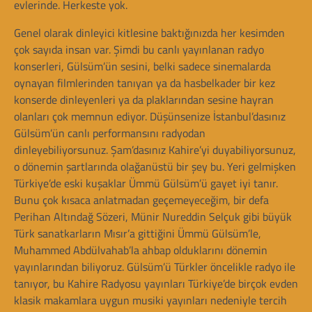
evlerinde. Herkeste yok.
Genel olarak dinleyici kitlesine baktığınızda her kesimden
çok sayıda insan var. Şimdi bu canlı yayınlanan radyo
konserleri, Gülsüm’ün sesini, belki sadece sinemalarda
oynayan filmlerinden tanıyan ya da hasbelkader bir kez
konserde dinleyenleri ya da plaklarından sesine hayran
olanları çok memnun ediyor. Düşünsenize İstanbul’dasınız
Gülsüm’ün canlı performansını radyodan
dinleyebiliyorsunuz. Şam’dasınız Kahire’yi duyabiliyorsunuz,
o dönemin şartlarında olağanüstü bir şey bu. Yeri gelmişken
Türkiye’de eski kuşaklar Ümmü Gülsüm’ü gayet iyi tanır.
Bunu çok kısaca anlatmadan geçemeyeceğim, bir defa
Perihan Altındağ Sözeri, Münir Nureddin Selçuk gibi büyük
Türk sanatkarların Mısır’a gittiğini Ümmü Gülsüm’le,
Muhammed Abdülvahab’la ahbap olduklarını dönemin
yayınlarından biliyoruz. Gülsüm’ü Türkler öncelikle radyo ile
tanıyor, bu Kahire Radyosu yayınları Türkiye’de birçok evden
klasik makamlara uygun musiki yayınları nedeniyle tercih