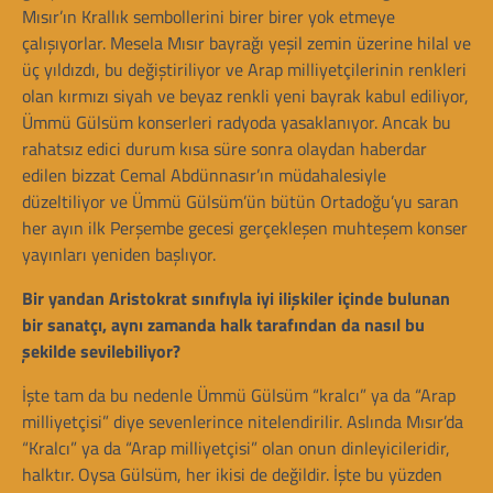
Mısır’ın Krallık sembollerini birer birer yok etmeye
çalışıyorlar. Mesela Mısır bayrağı yeşil zemin üzerine hilal ve
üç yıldızdı, bu değiştiriliyor ve Arap milliyetçilerinin renkleri
olan kırmızı siyah ve beyaz renkli yeni bayrak kabul ediliyor,
Ümmü Gülsüm konserleri radyoda yasaklanıyor. Ancak bu
rahatsız edici durum kısa süre sonra olaydan haberdar
edilen bizzat Cemal Abdünnasır’ın müdahalesiyle
düzeltiliyor ve Ümmü Gülsüm’ün bütün Ortadoğu’yu saran
her ayın ilk Perşembe gecesi gerçekleşen muhteşem konser
yayınları yeniden başlıyor.
Bir yandan Aristokrat sınıfıyla iyi ilişkiler içinde bulunan
bir sanatçı, aynı zamanda halk tarafından da nasıl bu
şekilde sevilebiliyor?
İşte tam da bu nedenle Ümmü Gülsüm “kralcı” ya da “Arap
milliyetçisi” diye sevenlerince nitelendirilir. Aslında Mısır’da
“Kralcı” ya da “Arap milliyetçisi” olan onun dinleyicileridir,
halktır. Oysa Gülsüm, her ikisi de değildir. İşte bu yüzden