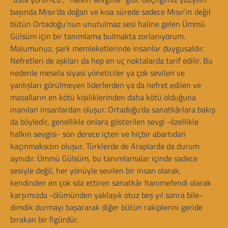
başında Mısır’da doğan ve kısa sürede sadece Mısır’ın değil
bütün Ortadoğu’nun unutulmaz sesi haline gelen Ümmü
Gülsüm için bir tanımlama bulmakta zorlanıyorum.
Malumunuz, şark memleketlerinde insanlar duygusaldır.
Nefretleri de aşkları da hep en uç noktalarda tarif edilir. Bu
nedenle mesela siyasi yöneticiler ya çok sevilen ve
yanlışları görülmeyen liderlerden ya da nefret edilen ve
masalların en kötü kişiliklerinden daha kötü olduğuna
inanılan insanlardan oluşur. Ortadoğu’da sanatkârlara bakış
da böyledir, genellikle onlara gösterilen sevgi -özellikle
halkın sevgisi- son derece içten ve hiçbir abartıdan
kaçınmaksızın oluşur. Türklerde de Araplarda da durum
aynıdır. Ümmü Gülsüm, bu tanımlamalar içinde sadece
sesiyle değil, her yönüyle sevilen bir insan olarak,
kendinden en çok söz ettiren sanatkâr hanımefendi olarak
karşımızda -ölümünden yaklaşık otuz beş yıl sonra bile-
dimdik durmayı başararak diğer bütün rakiplerini geride
bırakan bir figürdür.