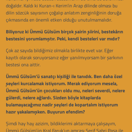
doğaldır. Kaldı ki Kuran-ı Kerim’in Arap dilinde olması bu
dilin sözcük sayısının çoğalıp anlatım zenginliğinin doruğa
çıkmasında en önemli etken olduğu unutulmamalıdır.
Biliyoruz ki Ümmü Gülsüm birçok şairin şiirini, bestekârın
bestesini yorumlamıştır. Peki, kendi besteleri var mıdır?
Çok az sayıda bildiğimiz olmakla birlikte evet var. Eğer
kayıtlı olarak soruyorsanız eğer yanılmıyorsam bir şarkının
bestesi ona aittir.
Ümmü Gülsüm’ü sanatçı kişiliği ile tanıdık. Ben daha özel
şeyleri kurcalamak istiyorum. Merak ediyorum mesela,
Ümmü Gülsüm’ün çocukları oldu mu, neleri severdi, nelere
gülerdi, nelere ağlardı. Sizden böyle kitaplarda
bulamayacağımız nadir şeyleri de kopartalım istiyorum
hazır yakalamışken. Buyurun efendim?
Şimdi hay hay azizim, bildiklerimi aktarmaya çalışayım,
Ümmü Gülsüm’ün Kral Faruk’un amcası Şerif Sabri Paşa ile