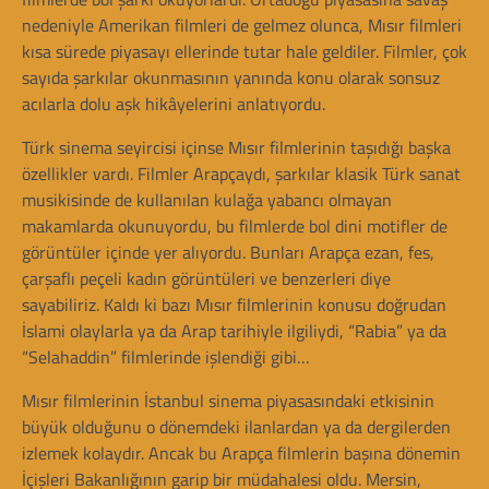
nedeniyle Amerikan filmleri de gelmez olunca, Mısır filmleri
kısa sürede piyasayı ellerinde tutar hale geldiler. Filmler, çok
sayıda şarkılar okunmasının yanında konu olarak sonsuz
acılarla dolu aşk hikâyelerini anlatıyordu.
Türk sinema seyircisi içinse Mısır filmlerinin taşıdığı başka
özellikler vardı. Filmler Arapçaydı, şarkılar klasik Türk sanat
musikisinde de kullanılan kulağa yabancı olmayan
makamlarda okunuyordu, bu filmlerde bol dini motifler de
görüntüler içinde yer alıyordu. Bunları Arapça ezan, fes,
çarşaflı peçeli kadın görüntüleri ve benzerleri diye
sayabiliriz. Kaldı ki bazı Mısır filmlerinin konusu doğrudan
İslami olaylarla ya da Arap tarihiyle ilgiliydi, “Rabia” ya da
“Selahaddin” filmlerinde işlendiği gibi…
Mısır filmlerinin İstanbul sinema piyasasındaki etkisinin
büyük olduğunu o dönemdeki ilanlardan ya da dergilerden
izlemek kolaydır. Ancak bu Arapça filmlerin başına dönemin
İçişleri Bakanlığının garip bir müdahalesi oldu. Mersin,