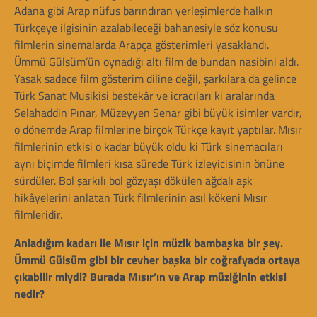
Adana gibi Arap nüfus barındıran yerleşimlerde halkın
Türkçeye ilgisinin azalabileceği bahanesiyle söz konusu
filmlerin sinemalarda Arapça gösterimleri yasaklandı.
Ümmü Gülsüm’ün oynadığı altı film de bundan nasibini aldı.
Yasak sadece film gösterim diline değil, şarkılara da gelince
Türk Sanat Musikisi bestekâr ve icracıları ki aralarında
Selahaddin Pınar, Müzeyyen Senar gibi büyük isimler vardır,
o dönemde Arap filmlerine birçok Türkçe kayıt yaptılar. Mısır
filmlerinin etkisi o kadar büyük oldu ki Türk sinemacıları
aynı biçimde filmleri kısa sürede Türk izleyicisinin önüne
sürdüler. Bol şarkılı bol gözyaşı dökülen ağdalı aşk
hikâyelerini anlatan Türk filmlerinin asıl kökeni Mısır
filmleridir.
Anladığım kadarı ile Mısır için müzik bambaşka bir şey.
Ümmü Gülsüm gibi bir cevher başka bir coğrafyada ortaya
çıkabilir miydi? Burada Mısır’ın ve Arap müziğinin etkisi
nedir?