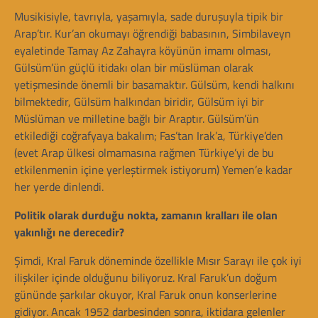
Musikisiyle, tavrıyla, yaşamıyla, sade duruşuyla tipik bir
Arap’tır. Kur’an okumayı öğrendiği babasının, Simbilaveyn
eyaletinde Tamay Az Zahayra köyünün imamı olması,
Gülsüm’ün güçlü itidakı olan bir müslüman olarak
yetişmesinde önemli bir basamaktır. Gülsüm, kendi halkını
bilmektedir, Gülsüm halkından biridir, Gülsüm iyi bir
Müslüman ve milletine bağlı bir Araptır. Gülsüm’ün
etkilediği coğrafyaya bakalım; Fas’tan Irak’a, Türkiye’den
(evet Arap ülkesi olmamasına rağmen Türkiye’yi de bu
etkilenmenin içine yerleştirmek istiyorum) Yemen’e kadar
her yerde dinlendi.
Politik olarak durduğu nokta, zamanın kralları ile olan
yakınlığı ne derecedir?
Şimdi, Kral Faruk döneminde özellikle Mısır Sarayı ile çok iyi
ilişkiler içinde olduğunu biliyoruz. Kral Faruk’un doğum
gününde şarkılar okuyor, Kral Faruk onun konserlerine
gidiyor. Ancak 1952 darbesinden sonra, iktidara gelenler