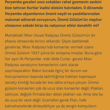
Perşembe geceleri ıssız sokakları rahat gezmenin zevkini
bize tattıran Kurtlar Vadisi dizisini hatırladım. O dönemde
Perşembe akşamlarının önemi neydi ve yazdıklarınızdan
malumat edinerek soruyorum, Ümmü Gülsüm’ün meşhur
olmasının sebebi biraz da radyonun etkisi denebilir mi?
Muhakkak! Mısır Ulusal Radyosu Ümmü Gülsüm’ün bir
efsane olmasında birinci etkendir. Şöyle özetlemek
gerekirse, Mısır Radyosu’nda konserler vermek üzere
Ümmü Gülsüm 1937 yılına bir anlaşma imzalar. Buna göre
her ayın ilk Perşembe -eski dilde Cuma- gecesi Mısır
Radyosu sanatçının konserlerini canlı olarak
yayınlayacaktır. Bakın burada ilginç bir durum var.
Konuşmamızın başında belirttiğimiz halktan kopmayan
sanatçı kimliği burada bir kez daha ortaya çıkıyor. Ümmü
gülsüm konserleri çok da ucuz olan konserler değil. Plakları
satılıyor, değişik firmalardan dolan plakları var. Ama işte bu
da ucuz bir zevk değil. Gramofon gerek filan, halk
kahvehanelerde dinleyebiliyor ya da zengin komşuların