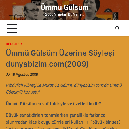
Skip
Ümmü Gülsüm
to
2000 Yılından Bu Yana…
content
DERGILER
Ümmü Gülsüm Üzerine Söyleşi
dunyabizim.com(2009)
19 Ağustos 2009
(Abdullah Kibritçi ile Murat Özyıldırım, dünyabizim.com’da Ümmü
Gülsüm’ü konuştu)
Ümmü Gülsüm en saf tabiriyle ve özetle kimdir?
Büyük sanatkârları tanımlarken genellikle farkında
olunmadan klasik övgü cümleleri kullanılır; “büyük bir ses”,
“usta yorumcu”, “halkın sevgilisi” gibi. Geçtiğimiz yüzyılın