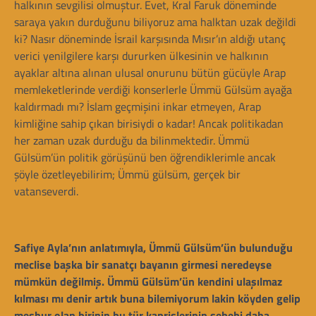
halkının sevgilisi olmuştur. Evet, Kral Faruk döneminde
saraya yakın durduğunu biliyoruz ama halktan uzak değildi
ki? Nasır döneminde İsrail karşısında Mısır’ın aldığı utanç
verici yenilgilere karşı dururken ülkesinin ve halkının
ayaklar altına alınan ulusal onurunu bütün gücüyle Arap
memleketlerinde verdiği konserlerle Ümmü Gülsüm ayağa
kaldırmadı mı? İslam geçmişini inkar etmeyen, Arap
kimliğine sahip çıkan birisiydi o kadar! Ancak politikadan
her zaman uzak durduğu da bilinmektedir. Ümmü
Gülsüm’ün politik görüşünü ben öğrendiklerimle ancak
şöyle özetleyebilirim; Ümmü gülsüm, gerçek bir
vatanseverdi.
Safiye Ayla’nın anlatımıyla, Ümmü Gülsüm’ün bulunduğu
meclise başka bir sanatçı bayanın girmesi neredeyse
mümkün değilmiş. Ümmü Gülsüm’ün kendini ulaşılmaz
kılması mı denir artık buna bilemiyorum lakin köyden gelip
meşhur olan birinin bu tür kaprislerinin sebebi daha