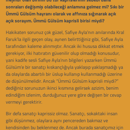
sonraları değişmiş olabileceği anlamına gelmez mi? Sıkı bir
Ümmü Gülsüm hayranı olarak ve affınıza sığınarak açık
açık sorayım. Ümmü Gülsüm kaprisli birisi miydi?
Hakikaten sorunuz çok güzel, Safiye Ayla’nın anılarında Kral
Faruk’la ilgili geçen olay, aynen belirttiğiniz gibi, Safiye Ayla
tarafından kaleme alınmıştır. Ancak iki hususa dikkat etmek
gerekiyor, ilki hatıratın güvenilir olup olmadığı konusudur,
yani kadife sesli Safiye Ayla’nın bilgileri yazarken Ümmü
Gülsüm’e bir sanatçı kıskançlığıyla yaklaşıp yaklaşmadığı ya
da olaylarda abartılı bir üslup kullanıp kullanmadığı üzerine
de düşünülmelidir. Ancak “Ümmü Gülsüm kaprisli miydi?”
dediğiniz sorunuzun ikinci kısmına gelirsek azizim, benim
edindiğim izlenim, durduğunuz yere göre değişen bir cevap
vermeyi gerektirir.
Bir defa sanatçı kaprissiz olmaz. Sanatçı, sokaktaki insan
gibi düşünmez, olaylara aynı pencereden bakmaz ve
kendisinden bu beklenmez de. Ancak burada sanatçımız için