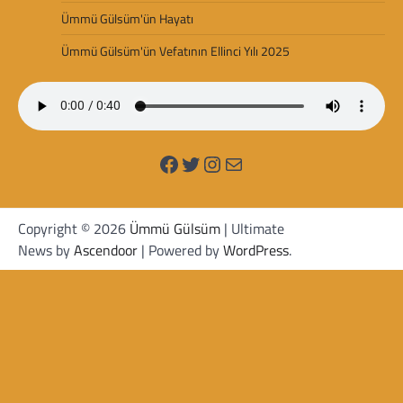
Ümmü Gülsüm'ün Hayatı
Ümmü Gülsüm'ün Vefatının Ellinci Yılı 2025
Facebook
Twitter
Instagram
Mail
Copyright © 2026
Ümmü Gülsüm
| Ultimate
News by
Ascendoor
| Powered by
WordPress
.