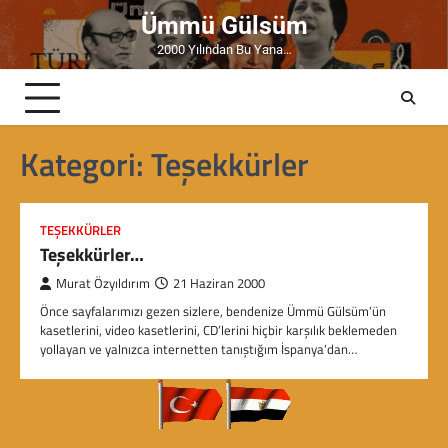
Skip
Ümmü Gülsüm
to
2000 Yılından Bu Yana…
content
Kategori:
Teşekkürler
TEŞEKKÜRLER
Teşekkürler…
Murat Özyıldırım
21 Haziran 2000
Önce sayfalarımızı gezen sizlere, bendenize Ümmü Gülsüm’ün
kasetlerini, video kasetlerini, CD’lerini hiçbir karşılık beklemeden
yollayan ve yalnızca internetten tanıştığım İspanya’dan…