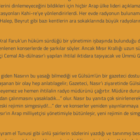
rini dinlemeyeceğini bildikleri için hiçbir Arap ülke lideri açıkla
stasyonları Kahi-re’ye yönlendirirlerdi. Her evde radyonun bulunama
alep, Beyrut gibi bazı kentlerin ara sokaklarında büyük radyoları
a Kral Faruk’un hüküm sürdüğü bir yönetimin işbaşında bulunduğu 
zenlenen konserlerde de şarkılar söyler. Ancak Mısır Krallığı uzun 
etçi Cemal Ab-dülnasır’ı yapılan ihtilal iktidara taşıyacak ve Ümmü
 giden Nasırın bu yasağı bilmediği ve Gülsüm’ün bir gazeteci dostu 
aşanan bir olay hep anlatılagelir; Gazeteci, Nasır’ı ziyaretinde Gül
gizleyemez ve hemen ihtilalin radyo müdürünü çağırtır. Müdüre du
rdan çalınmasını yasakladık…” olur. Nasır bu yanıta çok sinirlenere
 eski rejimin simgesiydi!…” der ve konserler yeniden yayınlanmaya b
ır’ın Arap milliyetçisi yönetimiyle bütünleşir, yeni rejimin de simg
 el Tunusi gibi ünlü şairlerin sözlerini yazdığı ve tanınmış best