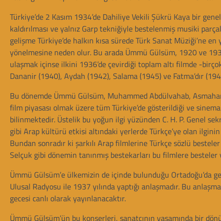
Türkiye’de 2 Kasım 1934’de Dahiliye Vekili Şükrü Kaya bir gen
kaldırılması ve yalnız Garp tekniğiyle bestelenmiş musiki parça
gelişme Türkiye’de halkın kısa sürede Türk Sanat Müziği’ne e
yönelmesine neden olur. Bu arada Ümmü Gülsüm, 1920 ve 1930’lu y
ulaşmak içinse ilkini 1936’de çevirdiği toplam altı filmde -birç
Dananir (1940), Aydah (1942), Salama (1945) ve Fatma’dır (194
Bu dönemde Ümmü Gülsüm, Muhammed Abdülvahab, Asmahan, Ferid
film piyasası olmak üzere tüm Türkiye’de gösterildiği ve sine
bilinmektedir. Üstelik bu yoğun ilgi yüzünden C. H. P. Genel sekr
gibi Arap kültürü etkisi altındaki yerlerde Türkçe’ye olan ilgini
Bundan sonradır ki şarkılı Arap filmlerine Türkçe sözlü bestel
Selçuk gibi dönemin tanınmış bestekarları bu filmlere besteler
Ümmü Gülsüm’e ülkemizin de içinde bulunduğu Ortadoğu’da gerç
Ulusal Radyosu ile 1937 yılında yaptığı anlaşmadır. Bu anlaşm
gecesi canlı olarak yayınlanacaktır.
Ümmü Gülsüm’ün bu konserleri, sanatçının yaşamında bir dönü