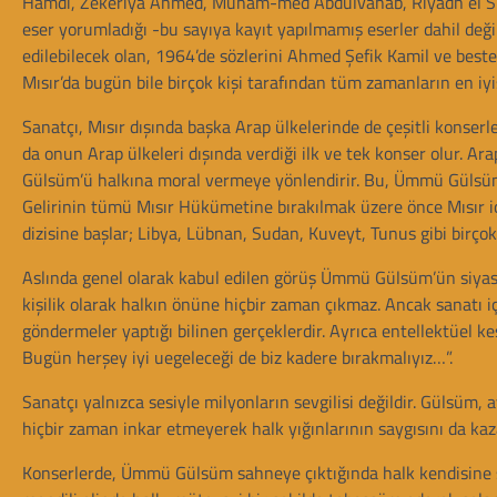
Hamdi, Zekeriya Ahmed, Muham-med Abdülvahab, Riyadh el Sunba
eser yorumladığı -bu sayıya kayıt yapılmamış eserler dahil deği
edilebilecek olan, 1964’de sözlerini Ahmed Şefik Kamil ve b
Mısır’da bugün bile birçok kişi tarafından tüm zamanların en iyis
Sanatçı, Mısır dışında başka Arap ülkelerinde de çeşitli konserl
da onun Arap ülkeleri dışında verdiği ilk ve tek konser olur. Ara
Gülsüm’ü halkına moral vermeye yönlendirir. Bu, Ümmü Gülsüm
Gelirinin tümü Mısır Hükümetine bırakılmak üzere önce Mısır iç
dizisine başlar; Libya, Lübnan, Sudan, Kuveyt, Tunus gibi birçok 
Aslında genel olarak kabul edilen görüş Ümmü Gülsüm’ün siyasi 
kişilik olarak halkın önüne hiçbir zaman çıkmaz. Ancak sanatı i
göndermeler yaptığı bilinen gerçeklerdir. Ayrıca entellektüel ke
Bugün herşey iyi uegeleceği de biz kadere bırakmalıyız…”.
Sanatçı yalnızca sesiyle milyonların sevgilisi değildir. Gülsüm, 
hiçbir zaman inkar etmeyerek halk yığınlarının saygısını da kaza
Konserlerde, Ümmü Gülsüm sahneye çıktığında halk kendisine se