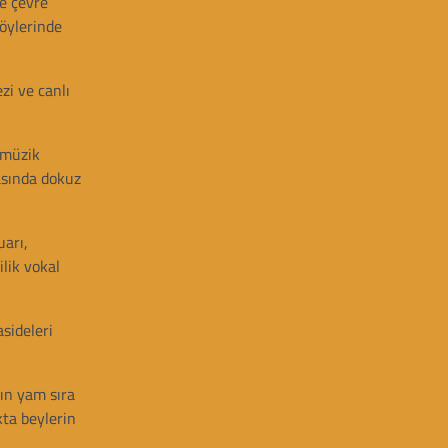
e çevre
köylerinde
zi ve canlı
 müzik
rasında dokuz
arı,
ilik vokal
sideleri
rın yam sıra
ta beylerin