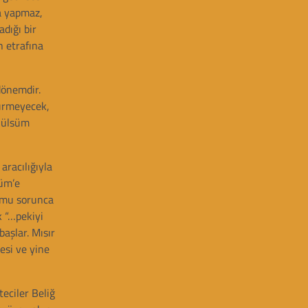
ma yapmaz,
dığı bir
n etrafına
dönemdir.
sürmeyecek,
 Gülsüm
aracılığıyla
süm’e
rumu sorunca
k “…pekiyi
aşlar. Mısır
esi ve yine
eciler Beliğ