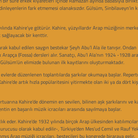
r süre erkek kıyafetleri içinde Ramazan ayında babasıyla birlikt
ni dinleyenlerin fark etmemesi olanaksızdır. Gülsüm, Sinbilaveyn’in 
lında Kahire’ye götürür. Kahire, yüzyıllardır Arap müziğinin merke
sağlayacak bir kenttir.
ak kabul edilen saygın bestekar Şeyh Abu’l Ala ile tanışır. Ondan
k Arapça (Fossa) dersleri alır. Sanatçı, Abu’l Ala’nın 1924 -1928 a
 Gülsüm’ün elimizde bulunan ilk kayıtlarını oluşturmaktadır.
vlerde düzenlenen toplantılarda şarkılar okumaya başlar. Repertu
hire’de artık hızla popülaritesini yitirmekte olan iki ya da dört kiş
uarına Kahire’de dönemin en sevilen, bilinen aşk şarkılarını ve ka
ntin en başarılı müzik icracıları arasında sayılmaya başlar.
ık eder. Kahire’de 1932 yılında birçok Arap ülkesinden katılımcıla
ucusu olarak kabul edilir-, Türkiye’den Mes’ud Cemil ve Rauf Yek
mış Arap müziği icracıları, bestecileri bu kongrede biraraya gelir.