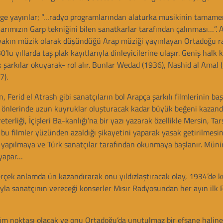
elge yayınlar; “…radyo programlarından alaturka musikinin tamame
larımızın Garp tekniğini bilen sanatkarlar tarafından çalınması…”.
n yakın müzik olarak düşündüğü Arap müziği yayınlayan Ortadoğu r
ıllarda taş plak kayıtlarıyla dinleyicilerine ulaşır. Geniş halk k
ok şarkılar okuyarak- rol alır. Bunlar Wedad (1936), Nashid al Amal 
7).
 el Atrash gibi sanatçıların bol Arapça şarkılı filmlerinin baş
ma önlerinde uzun kuyruklar oluşturacak kadar büyük beğeni kazand
eterliği, İçişleri Ba-kanlığı’na bir yazı yazarak özellikle Mersin, Ta
n bu filmler yüzünden azaldığı şikayetini yaparak yasak getirilmesini
er yapılmaya ve Türk sanatçılar tarafından okunmaya başlanır. Mün
 yapar…
ek anlamda ün kazandırarak onu yıldızlaştıracak olay, 1934’de k
ayla sanatçının vereceği konserler Mısır Radyosundan her ayın ilk
m noktası olacak ve onu Ortadoğu’da unutulmaz bir efsane haline