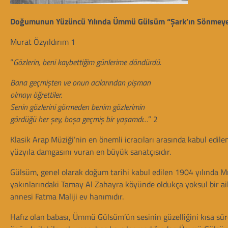
Doğumunun Yüzüncü Yılında Ümmü Gülsüm
“Şark’ın Sönmeyen
Murat Özyıldırım 1
“
Gözlerin, beni kaybettiğim günlerime döndürdü.
Bana geçmişten ve onun acılarından pişman
olmayı öğrettiler.
Senin gözlerini görmeden benim gözlerimin
gördüğü her şey, boşa geçmiş bir yaşamdı…
” 2
Klasik Arap Müziği’nin en önemli icracıları arasında kabul edi
yüzyıla damgasını vuran en büyük sanatçısıdır.
Gülsüm, genel olarak doğum tarihi kabul edilen 1904 yılında Mı
yakınlarındaki Tamay Al Zahayra köyünde oldukça yoksul bir ai
annesi Fatma Maliji ev hanımıdır.
Hafız olan babası, Ümmü Gülsüm’ün sesinin güzelliğini kısa sür