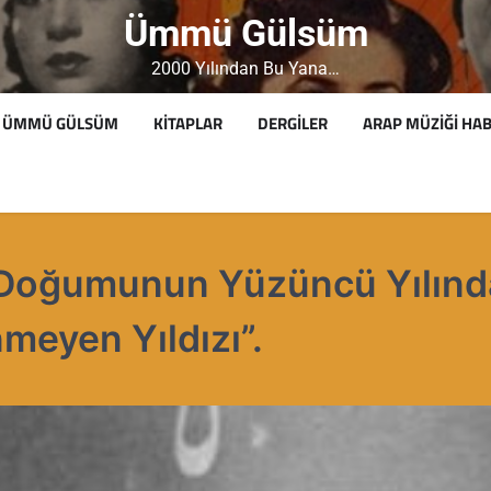
Ümmü Gülsüm
2000 Yılından Bu Yana…
ÜMMÜ GÜLSÜM
KITAPLAR
DERGILER
ARAP MÜZIĞI HAB
 “Doğumunun Yüzüncü Yılınd
eyen Yıldızı”.