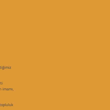
tiğimiz
ti
ün imamı,
topluluk