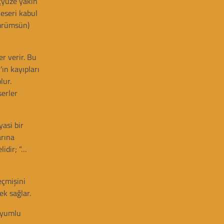
çyüze yakın
 eseri kabul
Ömrümsün)
r verir. Bu
’ın kayıpları
lur.
serler
asi bir
arına
lidir; “…
eçmişini
ek sağlar.
 uyumlu