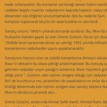
kadar ünlenecektir. Bu konserler verileceği zaman halkın kendile
caddeler boşalır insanlar radyolarının başında toplanır, radyo i
dönemden söz ettğimiz unutulmamalıdır. İşte bu nedenle Şam, H
komşular toplanarak büyülü bir sese kulaklarını verirlerdi.
Sanatçı ününü 19401ı yıllarda artırarak sürdürür. Bu, Mısır’d
Kraliyetle ilişkileri gayet iyi olan Ümmü Gülsüm, Faruk için dü
1948’de İsrail karşısında alınan acı yenilgi 1952 yılında milliy
konserlerinin radyolardan yayını yasaklanacaktır.
Sanatçının hayranı olan ve üstelik konserlerine dinleyici olarak
Nasır’ın dikkatini bu olaya çektiği anlatılmaktadır. Bu konuda y
getirilen radyodan yayın yasağını anlatınca, Nasır hayretini 
aldığı yanıt “…Gülsüm, eski rejimin simgesi olduğu için radyola
Nil’i de kuruttunuz mu, piramitleri de yasakladınız mı onlar da
Krallığı döneminde eski rejimin simgesi olan sanatçı böylece Nas
Mısır’ın dördüncü piramidi olur…
Ümmü Gülsüm, aralarında Ahmet Şefik Kamil, Ahmed Rami, Bayram