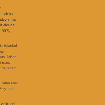
n
 Ancak bu
adyolarına
itlelerine
(1937),
ta istanbul
ığı
rsus, Adana
 ister.
ir Nureddin
urulan Mısır
 Perşembe
 getirecek