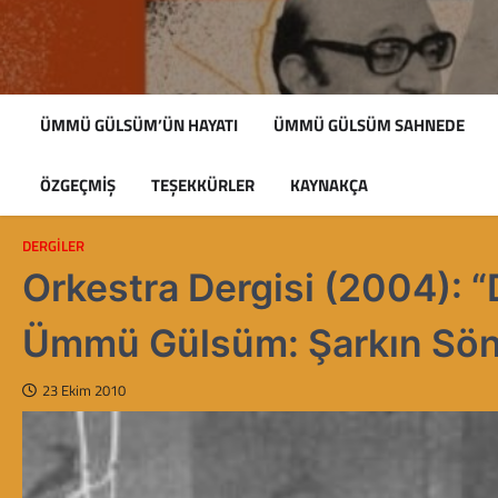
Skip
to
content
ÜMMÜ GÜLSÜM’ÜN HAYATI
ÜMMÜ GÜLSÜM SAHNEDE
ÖZGEÇMIŞ
TEŞEKKÜRLER
KAYNAKÇA
DERGILER
Orkestra Dergisi (2004):
Ümmü Gülsüm: Şarkın Sönm
23 Ekim 2010