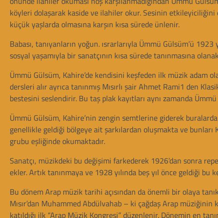
önünde ilahiler okuması hoş karşılanmadığından Ümmü Gülsüm bi
köyleri dolaşarak kaside ve ilahiler okur. Sesinin etkileyiciliği
küçük yaşlarda olmasına karşın kısa sürede ünlenir.
Babası, tanıyanların yoğun. ısrarlarıyla Ümmü Gülsüm’ü 1923 yı
sosyal yaşamıyla bir sanatçının kısa sürede tanınmasına olanak 
Ümmü Gülsüm, Kahire’de kendisini keşfeden ilk müzik adam olar
dersleri alır ayrıca tanınmış Mısırlı şair Ahmet Rami1 den Klasi
bestesini seslendirir. Bu taş plak kayıtları aynı zamanda Ümmü
Ümmü Gülsüm, Kahire’nin zengin semtlerine giderek buralarda e
genellikle geldiği bölgeye ait şarkılardan oluşmakta ve bunları Ka
grubu eşliğinde okumaktadır.
Sanatçı, müzikdeki bu değişimi farkederek 1926’dan sonra repert
ekler. Artık tanınmaya ve 1928 yılında beş yıl önce geldiği bu ke
Bu dönem Arap müzik tarihi açısından da önemli bir olaya tanıkl
Mısır’dan Muhammed Abdülvahab – ki çağdaş Arap müziğinin kur
katıldığı ilk “Arap Müzik Kongresi” düzenlenir. Dönemin en tanın