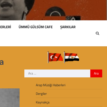
ERLERI
ÜMMÜ GÜLSÜM CAFE
ŞARKILAR
a
Arama:
Arap Müziği Haberleri
Dergiler
Kaynakça