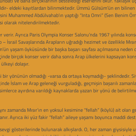
ti ve daha birçoklarının bestelediği eserlerini okur. Yaklaşık ü
ldir- eldeki kayıtlardan bilinmektedir. Ümmü Gülsüm’ün en bilinen
estesini Muhammed Abdülvahab’ın yaptığı “Inta Omri” (Sen Benim 
i olarak nitelendirilmektedir.
er verir. Ayrıca Paris Olympia Konser Salonu’nda 1967 yılında konse
p – İsrail Savaşlarında Arapların uğradığı hezimet ve özellikle Mısır
’ün yaşam öyküsünde bir başka başarı sayfası açılmasına neden o
inde birçok konser verir daha sonra Arap ülkelerini kapsayan kon
ülkeyi dolaşır.
bir yönünün olmadığı -varsa da ortaya koymadığı- şeklindedir. Siy
çinde İslam ve Arap geleneği vurguladığı, geçmişin başarılı zamanl
simlerce ayırdına varıldığı kaynaklarda yazan bir yönü de belirtilme
aynı zamanda Mısır’ın en yoksul kesimine “fellah” (köylü) ait olan g
nır. Ayrıca iki yüz fakir “fellah” aileye yaşamı boyunca maddi dest
vgi gösterilerinde bulunarak alkışlardı. O, her zaman giysisiyle