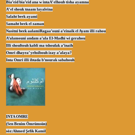
Bia’eid bia’eid ana w inta
A’ elhoub tisha ayamna
A’ el shouk tnaam layaleina
Salaht beek ayami
Samaht beek el zaman
Nasitni beek aalami
Ragaa’ouni a’einaik el Ayam illi rahou
A’alamouni andam a’ala El-Madhi wi gerahou
Illi shouftouh kabli ma tshoufak a’inaih
Omri dhayea’ yehsibouh izay a’alaya?
Inta Omri illi ibtada b’nourak sabahouh
INTA OMRE
(Sen Benim Ömrümsün)
söz:Ahmed Şefik Kamil