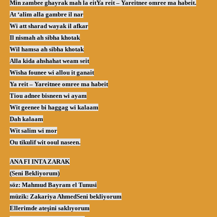
Min zambee ghayrak mah la eit
Ya reit – Yareitnee omree ma habeit.
At ‘alim alla gambre il nar
Wi att sharad wayak il afkar
Il nismah ah sibha khotak
Wil hamsa ah sibha khotak
Alla kida ahshahat weam seit
Wisha founee wi allou it ganait
Ya reit – Yareitnee omree ma habeit
Tiou adnee bisneen wi ayam
Wit geenee bi haggag wi kalaam
Dah kalaam
Wit salim wi mor
Ou tikulif wit ooul naseen.
ANA FI INTA ZARAK
(Seni Bekliyorum)
söz: Mahmud Bayram el Tunusi
müzik: Zakariya Ahmed
Seni bekliyorum
Ellerimde ateşini saklıyorum