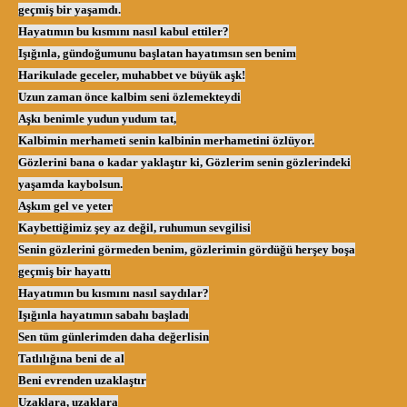
geçmiş bir yaşamdı.
Hayatımın bu kısmını nasıl kabul ettiler?
Işığınla, gündoğumunu başlatan hayatımsın sen benim
Harikulade geceler, muhabbet ve büyük aşk!
Uzun zaman önce kalbim seni özlemekteydi
Aşkı benimle yudun yudum tat,
Kalbimin merhameti senin kalbinin merhametini özlüyor.
Gözlerini bana o kadar yaklaştır ki, Gözlerim senin gözlerindeki
yaşamda kaybolsun.
Aşkım gel ve yeter
Kaybettiğimiz şey az değil, ruhumun sevgilisi
Senin gözlerini görmeden benim, gözlerimin gördüğü herşey boşa
geçmiş bir hayattı
Hayatımın bu kısmını nasıl saydılar?
Işığınla hayatımın sabahı başladı
Sen tüm günlerimden daha değerlisin
Tatlılığına beni de al
Beni evrenden uzaklaştır
Uzaklara, uzaklara