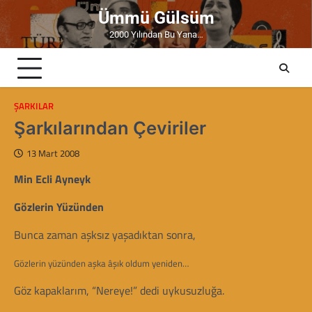
Skip
Ümmü Gülsüm
to
2000 Yılından Bu Yana…
content
ŞARKILAR
Şarkılarından Çeviriler
13 Mart 2008
Min Ecli Ayneyk
Gözlerin Yüzünden
Bunca zaman aşksız yaşadıktan sonra,
Gözlerin yüzünden aşka âşık oldum yeniden…
Göz kapaklarım, “Nereye!” dedi uykusuzluğa.