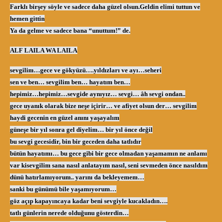
Farklı birşey söyle ve sadece daha güzel olsun.
Geldin elimi tuttun ve
hemen gittin
Ya da gelme ve sadece bana “unuttum!” de.
ALF LAILA WA LAILA
sevgilim…gece ve gökyüzü….yıldızları ve ayı…seheri
sen ve ben… sevgilim ben… hayatım ben…
hepimiz…hepimiz…sevgide aynıyız… sevgi… âh sevgi ondan..
gece uyanık olarak bize neşe içirir… ve afiyet olsun der… sevgilim
haydi gecenin en güzel anını yaşayalım
güneşe bir yıl sonra gel diyelim… bir yıl önce değil
bu sevgi gecesidir, bin bir geceden daha tatlıdır
bütün hayatımı… bu gece gibi bir gece olmadan yaşamamın ne anlamı
var ki
sevgilim sana nasıl anlatayım nasıl, seni sevmeden önce nasıldım
dünü hatırlamıyorum.. yarını da bekleyemem…
sanki bu günümü bile yaşamıyorum…
göz açıp kapayıncaya kadar beni sevgiyle kucakladın….
tatlı günlerin nerede olduğunu gösterdin…