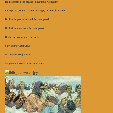
Hadi gecenin gözü önünde hayatımızı yaşayalım
Güneşe de ‘gel ama bir yıl sonra gel, önce değil’ diyelim
Bu binbir gece misali tatlı bir aşk gecesi
Bu bütün ömre bedel bir aşk gecesi
Böyle bir gecesiz ömür nedir ki
Şair: Mursi Cemil Aziz
Besteleyen: Beliğ Hamdi
Arapçadan Çeviren: Süleyman Sezer