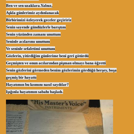
Ben ve sen uzaklara.Yalnız,
Aşkla günlerimiz aydınlanacak
Birbirimizi özleyerek geceler geçiririz
Senin sayende gündüzlerle barıştım
Senin yüzünden zamanı unuttum
Seninle acılarımı unuttum
Ve seninle sefaletimi unuttum
Gözlerin, yitirdiğim günlerime beni geri götürdü
Geçmişten ve onun acılarından pişman olmayı bana öğretti
Senin gözlerini görmeden benim gözlerimin gördüğü herşey, boşa
geçmiş bir hayattı
Hayatımın bu kısmını nasıl saydılar?
Işığınla hayatımın sabahı başladı.