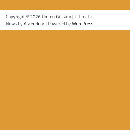
Copyright © 2026
Ümmü Gülsüm
| Ultimate
News by
Ascendoor
| Powered by
WordPress
.