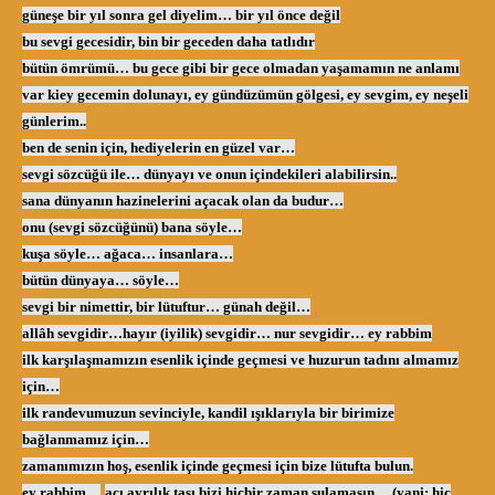
güneşe bir yıl sonra gel diyelim… bir yıl önce değil
bu sevgi gecesidir, bin bir geceden daha tatlıdır
bütün ömrümü… bu gece gibi bir gece olmadan yaşamamın ne anlamı
var ki
ey gecemin dolunayı, ey gündüzümün gölgesi, ey sevgim, ey neşeli
günlerim..
ben de senin için, hediyelerin en güzel var…
sevgi sözcüğü ile… dünyayı ve onun içindekileri alabilirsin..
sana dünyanın hazinelerini açacak olan da budur…
onu (sevgi sözcüğünü) bana söyle…
kuşa söyle… ağaca… insanlara…
bütün dünyaya… söyle…
sevgi bir nimettir, bir lütuftur… günah değil…
allâh sevgidir…hayır (iyilik) sevgidir… nur sevgidir… ey rabbim
ilk karşılaşmamızın esenlik içinde geçmesi ve huzurun tadını almamız
için…
ilk randevumuzun sevinciyle, kandil ışıklarıyla bir birimize
bağlanmamız için…
zamanımızın hoş, esenlik içinde geçmesi için bize lütufta bulun.
ey rabbim…
acı ayrılık tası bizi hiçbir zaman sulamasın… (yani: hiç