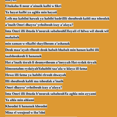
Eltakaha fi nour a’ainaik kalbi w fikri
Ya hayat kalbi ya aghla min hayati
Leih ma kabilni hawak ya habibi badri
Illi shouftouh kabli ma tshoufak
a’inaih Omri dhayea’ yehsibouh izay a’alaya?
Inta Omri illi ibtada b’nourak sabahouh
Ellayali el hilwa wil shouk wil
mahabah
min zaman w elkalbi shayilhoum a’ashanak
Douk maa’ayah elhoub douk habah bhabah min hanan kalbi illi
taalshoukouh li hananak
Hat a’inaik tisrah fi dounyethoum a’ineyyah Hat eydak tiryah
lilmoustahm eydaiyah
Yahabibi taa’ala w kfaya ill fatna
Howa illi fatna ya habibi elrouh shwayah
Illi shouftouh kabli ma tshoufak a’inaih
Omri dhayea’ yehsibouh izay a’alaya?
Inta Omri illi ibtada b’nourak sabahouh
Ya aghla min ayyami
Ya ahla min ahlami
Khoudni li hananak khoudni
Mina el woujoud w iba’idni