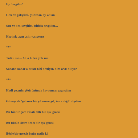
Ey Sevgilim!
Gece ve gökyüzü, yıldızlar, ay ve tan
Sen ve ben sevgilim, biricik sevgilim…
Hepimiz aynı aşkı yaşıyoruz
***
Tutku ise… Ah o tutku yok mu!
Sabaha kadar o tutku bizi besliyor, bize zevk diliyor
***
Hadi gecenin gözü önünde hayatımızı yaşayalım
Güneşe de ‘gel ama bir yıl sonra gel, önce değil’ diyelim
Bu binbir gece misali tatlı bir aşk gecesi
Bu bütün ömre bedel bir aşk gecesi
Böyle bir gecesiz ömür nedir ki