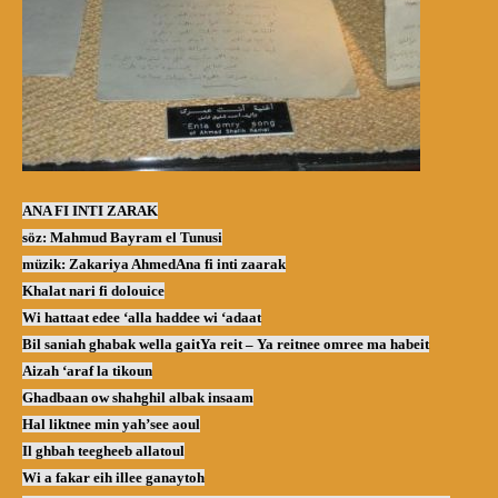
ANA FI INTI ZARAK
söz: Mahmud Bayram el Tunusi
müzik: Zakariya Ahmed
Ana fi inti zaarak
Khalat nari fi dolouice
Wi hattaat edee ‘alla haddee wi ‘adaat
Bil saniah ghabak wella gait
Ya reit – Ya reitnee omree ma habeit
Aizah ‘araf la tikoun
Ghadbaan ow shahghil albak insaam
Hal liktnee min yah’see aoul
Il ghbah teegheeb allatoul
Wi a fakar eih illee ganaytoh