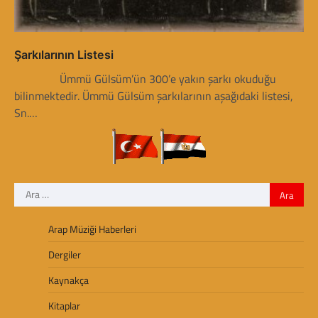
i
Şarkılarının Listesi
Ümmü Gülsüm’ün 300’e yakın şarkı okuduğu
bilinmektedir. Ümmü Gülsüm şarkılarının aşağıdaki listesi,
Sn.…
Arama:
Arap Müziği Haberleri
Dergiler
Kaynakça
Kitaplar