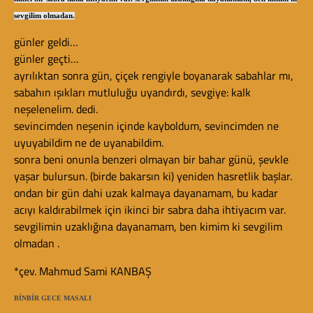
sevgilim olmadan.
günler geldi…
günler geçti…
ayrılıktan sonra gün, çiçek rengiyle boyanarak sabahlar mı,
sabahın ışıkları mutluluğu uyandırdı, sevgiye: kalk
neşelenelim. dedi.
sevincimden neşenin içinde kayboldum, sevincimden ne
uyuyabildim ne de uyanabildim.
sonra beni onunla benzeri olmayan bir bahar günü, şevkle
yaşar bulursun. (birde bakarsın ki) yeniden hasretlik başlar.
ondan bir gün dahi uzak kalmaya dayanamam, bu kadar
acıyı kaldırabilmek için ikinci bir sabra daha ihtiyacım var.
sevgilimin uzaklığına dayanamam, ben kimim ki sevgilim
olmadan .
*çev. Mahmud Sami KANBAŞ
BİNBİR GECE MASALI