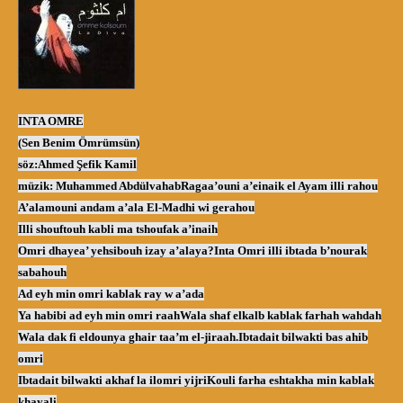
INTA OMRE
(Sen Benim Ömrümsün)
söz:Ahmed Şefik Kamil
müzik: Muhammed Abdülvahab
Ragaa’ouni a’einaik el Ayam illi rahou
A’alamouni andam a’ala El-Madhi wi gerahou
Illi shouftouh kabli ma tshoufak a’inaih
Omri dhayea’ yehsibouh izay a’alaya?
Inta Omri illi ibtada b’nourak
sabahouh
Ad eyh min omri kablak ray w a’ada
Ya habibi ad eyh min omri raah
Wala shaf elkalb kablak farhah wahdah
Wala dak fi eldounya ghair taa’m el-jiraah.
Ibtadait bilwakti bas ahib
omri
Ibtadait bilwakti akhaf la ilomri yijri
Kouli farha eshtakha min kablak
khayali