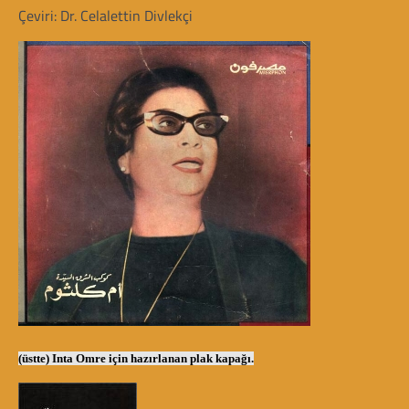
Çeviri: Dr. Celalettin Divlekçi
(üstte) Inta Omre için hazırlanan plak kapağı.