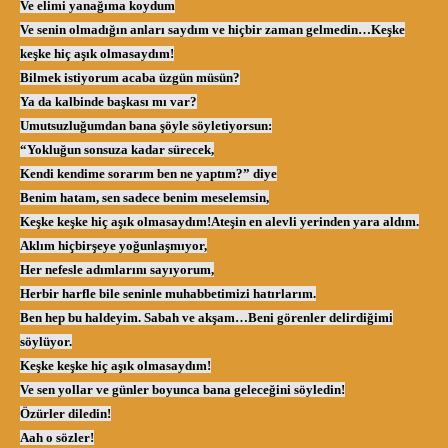
Ve elimi yanağıma koydum
Ve senin olmadığın anları saydım ve hiçbir zaman gelmedin…
Keşke
keşke hiç aşık olmasaydım!
Bilmek istiyorum acaba üzgün müsün?
Ya da kalbinde başkası mı var?
Umutsuzluğumdan bana şöyle söyletiyorsun:
“Yokluğun sonsuza kadar sürecek,
Kendi kendime sorarım ben ne yaptım?” diye
Benim hatam, sen sadece benim meselemsin,
Keşke keşke hiç aşık olmasaydım!
Ateşin en alevli yerinden yara aldım.
Aklım hiçbirşeye yoğunlaşmıyor,
Her nefesle adımlarını sayıyorum,
Herbir harfle bile seninle muhabbetimizi hatırlarım.
Ben hep bu haldeyim. Sabah ve akşam…
Beni görenler delirdiğimi
söylüyor.
Keşke keşke hiç aşık olmasaydım!
Ve sen yollar ve günler boyunca bana geleceğini söyledin!
Özürler diledin!
Aah o sözler!