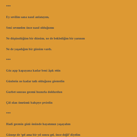
***
Ey sevilim sana nasıl anlatayım,
Seni sevmeden önce nasıl olduğumu
Ne düşündüğüm bir dünüm, ne de beklediğim bir yarınım
Ne de yaşadığım bir günüm vardı.
***
Göz açıp kapayana kadar beni âşık ettin
Günlerin ne kadar tatlı olduğunu gösterdin
Gurbet sonrası gecemi huzurla doldurdun
Çöl olan ömrümü bahçeye çevirdin
***
Hadi gecenin gözü önünde hayatımızı yaşayalım
Güneşe de ‘gel ama bir yıl sonra gel, önce değil’ diyelim