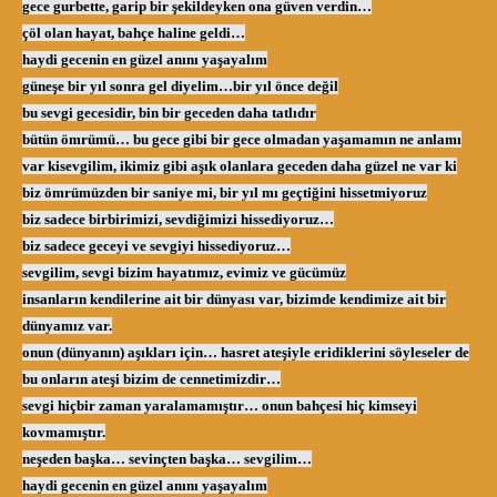
gece gurbette, garip bir şekildeyken ona güven verdin…
çöl olan hayat, bahçe haline geldi…
haydi gecenin en güzel anını yaşayalım
güneşe bir yıl sonra gel diyelim…bir yıl önce değil
bu sevgi gecesidir, bin bir geceden daha tatlıdır
bütün ömrümü… bu gece gibi bir gece olmadan yaşamamın ne anlamı
var ki
sevgilim, ikimiz gibi aşık olanlara geceden daha güzel ne var ki
biz ömrümüzden bir saniye mi, bir yıl mı geçtiğini hissetmiyoruz
biz sadece birbirimizi, sevdiğimizi hissediyoruz…
biz sadece geceyi ve sevgiyi hissediyoruz…
sevgilim, sevgi bizim hayatımız, evimiz ve gücümüz
insanların kendilerine ait bir dünyası var, bizimde kendimize ait bir
dünyamız var.
onun (dünyanın) aşıkları için… hasret ateşiyle eridiklerini söyleseler de
bu onların ateşi bizim de cennetimizdir…
sevgi hiçbir zaman yaralamamıştır… onun bahçesi hiç kimseyi
kovmamıştır.
neşeden başka… sevinçten başka… sevgilim…
haydi gecenin en güzel anını yaşayalım