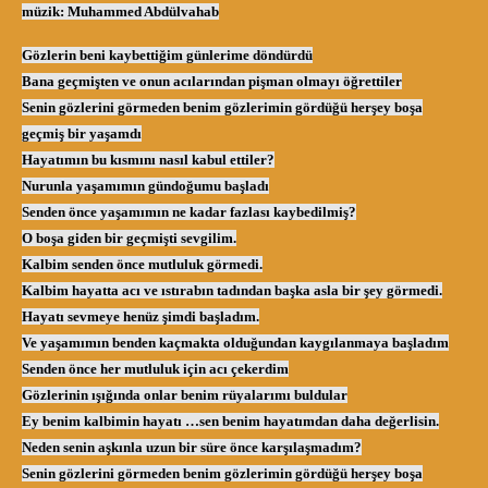
müzik: Muhammed Abdülvahab
Gözlerin beni kaybettiğim günlerime döndürdü
Bana geçmişten ve onun acılarından pişman olmayı öğrettiler
Senin gözlerini görmeden benim gözlerimin gördüğü herşey boşa
geçmiş bir yaşamdı
Hayatımın bu kısmını nasıl kabul ettiler?
Nurunla yaşamımın gündoğumu başladı
Senden önce yaşamımın ne kadar fazlası kaybedilmiş?
O boşa giden bir geçmişti sevgilim.
Kalbim senden önce mutluluk görmedi.
Kalbim hayatta acı ve ıstırabın tadından başka asla bir şey görmedi.
Hayatı sevmeye henüz şimdi başladım.
Ve yaşamımın benden kaçmakta olduğundan kaygılanmaya başladım
Senden önce her mutluluk için acı çekerdim
Gözlerinin ışığında onlar benim rüyalarımı buldular
Ey benim kalbimin hayatı …sen benim hayatımdan daha değerlisin.
Neden senin aşkınla uzun bir süre önce karşılaşmadım?
Senin gözlerini görmeden benim gözlerimin gördüğü herşey boşa