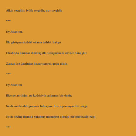
Allah sevgidir, iyilik sevgidir, nur sevgidir.
***
Ey Allah’ım,
İlk görüşmemizdeki selama tatlılık bahşet
Etrafında mumlar dizilmiş ilk buluşmamızı sevince dönüştür
Zaman ise üzerimize huzur sererek geçip gitsin
***
Ey Allah’ım
Bize ne ayrılığın acı kadehiyle sulanmış bir ömür,
Ne de nerde olduğumuzu bilmeyen, bize uğramayan bir sevgi,
Ne de sevinç dışında yakılmış mumların olduğu bir gece nasip eyle!
***