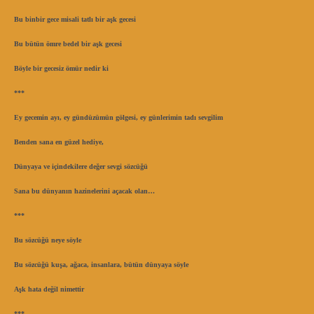
Bu binbir gece misali tatlı bir aşk gecesi
Bu bütün ömre bedel bir aşk gecesi
Böyle bir gecesiz ömür nedir ki
***
Ey gecemin ayı, ey gündüzümün gölgesi, ey günlerimin tadı sevgilim
Benden sana en güzel hediye,
Dünyaya ve içindekilere değer sevgi sözcüğü
Sana bu dünyanın hazinelerini açacak olan…
***
Bu sözcüğü neye söyle
Bu sözcüğü kuşa, ağaca, insanlara, bütün dünyaya söyle
Aşk hata değil nimettir
***