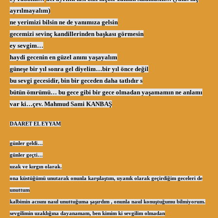
ayrılmayalım)
ne yerimizi bilsin ne de yanımıza gelsin
gecemizi sevinç kandillerinden başkası görmesin
ey sevgim…
haydi gecenin en güzel anını yaşayalım
güneşe bir yıl sonra gel diyelim…bir yıl önce değil
bu sevgi gecesidir, bin bir geceden daha tatlıdır s
bütün ömrümü… bu gece gibi bir gece olmadan yaşamamın ne anlamı
var ki…
çev. Mahmud Sami KANBAŞ
DAARET EL EYYAM
günler geldi…
günler geçti…
uzak ve kırgın olarak.
ona küstüğümü unutarak onunla karşılaştım, uyanık olarak geçirdiğim geceleri de
unuttum
kalbimin acısını nasıl unuttuğuma şaşırdım , onunla nasıl konuştuğumu bilmiyorum.
sevgilimin uzaklığına dayanamam, ben kimim ki sevgilim olmadan