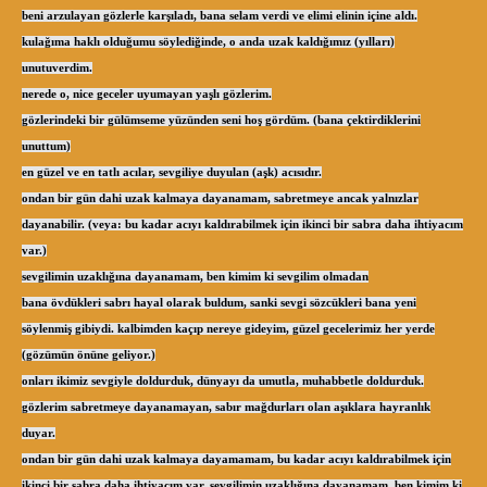
beni arzulayan gözlerle karşıladı, bana selam verdi ve elimi elinin içine aldı.
kulağıma haklı olduğumu söylediğinde, o anda uzak kaldığımız (yılları)
unutuverdim.
nerede o, nice geceler uyumayan yaşlı gözlerim.
gözlerindeki bir gülümseme yüzünden seni hoş gördüm. (bana çektirdiklerini
unuttum)
en güzel ve en tatlı acılar, sevgiliye duyulan (aşk) acısıdır.
ondan bir gün dahi uzak kalmaya dayanamam, sabretmeye ancak yalnızlar
dayanabilir. (veya: bu kadar acıyı kaldırabilmek için ikinci bir sabra daha ihtiyacım
var.)
sevgilimin uzaklığına dayanamam, ben kimim ki sevgilim olmadan
bana övdükleri sabrı hayal olarak buldum, sanki sevgi sözcükleri bana yeni
söylenmiş gibiydi. kalbimden kaçıp nereye gideyim, güzel gecelerimiz her yerde
(gözümün önüne geliyor.)
onları ikimiz sevgiyle doldurduk, dünyayı da umutla, muhabbetle doldurduk.
gözlerim sabretmeye dayanamayan, sabır mağdurları olan aşıklara hayranlık
duyar.
ondan bir gün dahi uzak kalmaya dayamamam, bu kadar acıyı kaldırabilmek için
ikinci bir sabra daha ihtiyacım var. sevgilimin uzaklığına dayanamam, ben kimim ki